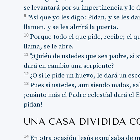
se levantará por su impertinencia y le 
9
"Así que yo les digo: Pidan, y se les 
llamen, y se les abrirá la puerta.
10
Porque todo el que pide, recibe; el q
llama, se le abre.
11
"¿Quién de ustedes que sea padre, si s
dará en cambio una serpiente?
12
¿O si le pide un huevo, le dará un esc
13
Pues si ustedes, aun siendo malos, sa
¡cuánto más el Padre celestial dará el E
pidan!
UNA CASA DIVIDIDA 
14
En otra ocasión Jesús expulsaba de 