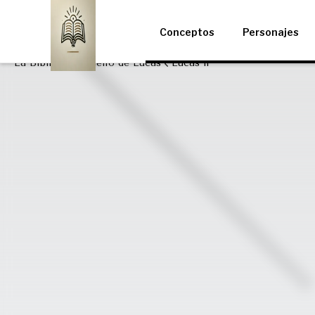
Conceptos
Personajes
La Biblia
Evangelio de Lucas
Lucas 11