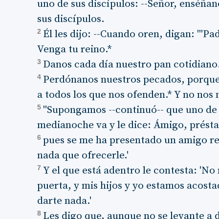
uno de sus discípulos: --Señor, enséñan
sus discípulos.
2
Él les dijo: --Cuando oren, digan: "'Pa
Venga tu reino.*
3
Danos cada día nuestro pan cotidiano
4
Perdónanos nuestros pecados, porqu
a todos los que nos ofenden.* Y no nos 
5
"Supongamos --continuó-- que uno de 
medianoche va y le dice: Ámigo, prést
6
pues se me ha presentado un amigo rec
nada que ofrecerle.'
7
Y el que está adentro le contesta: 'No
puerta, y mis hijos y yo estamos acost
darte nada.'
8
Les digo que, aunque no se levante a 