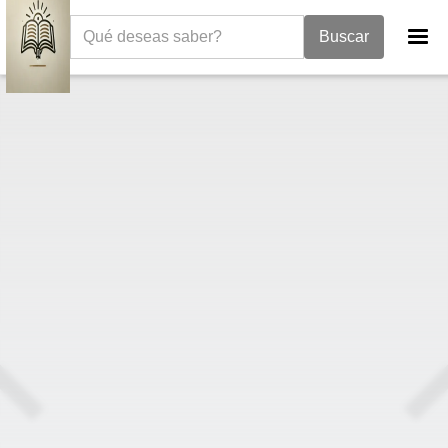
La Biblia
Génesis
Génesis 5