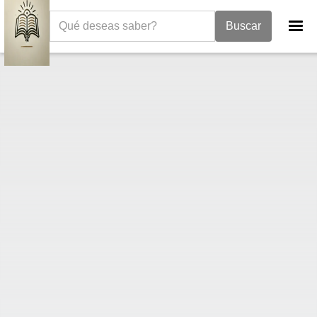
La Biblia
Génesis
Génesis 36