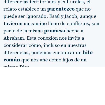
diferencias territoriales y culturales, el
relato establece un
parentezco
que no
puede ser ignorado. Esaú y Jacob, aunque
tuvieron un camino lleno de conflictos, son
parte de la misma
promesa
hecha a
Abraham. Esta conexión nos invita a
considerar cómo, incluso en nuestras
diferencias, podemos encontrar un
hilo
común
que nos une como hijos de un
mismo Dios.
Además, el relato de Esaú nos recuerda que
la
bendición
y la
promesa
de Dios no se
limitan a un solo grupo. La historia de Esaú
es un testimonio de que Dios tiene un