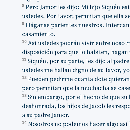
8
Pero Jamor les dijo: Mi hijo Siquén e
ustedes. Por favor, permitan que ella se
9
Háganse parientes nuestros. Intercam
casamiento.
10
Así ustedes podrán vivir entre nosotr
disposición para que lo habiten, hagan
11
Siquén, por su parte, les dijo al padr
ustedes me hallan digno de su favor, yo
12
Pueden pedirme cuanta dote quieran
pero permitan que la muchacha se cas
13
Sin embargo, por el hecho de que su
deshonrada, los hijos de Jacob les res
a su padre Jamor.
14
Nosotros no podemos hacer algo así l