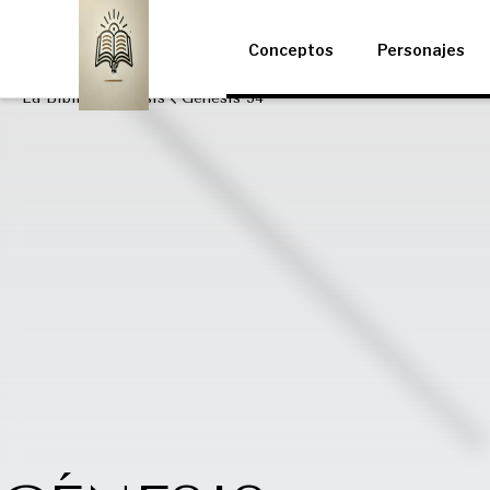
Conceptos
Personajes
La Biblia
Génesis
Génesis 34