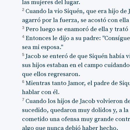
las mujeres del lugar.
2
Cuando la vio Siquén, que era hijo de J
agarró por la fuerza, se acostó con ella 
3
Pero luego se enamoró de ella y trató
4
Entonces le dijo a su padre: "Consíg
sea mi esposa."
5
Jacob se enteró de que Siquén había v
sus hijos estaban en el campo cuidando
que ellos regresaron.
6
Mientras tanto Jamor, el padre de Siq
hablar con él.
7
Cuando los hijos de Jacob volvieron d
sucedido, quedaron muy dolidos y, a la 
cometido una ofensa muy grande contra 
algo que nunca debió haber hecho.