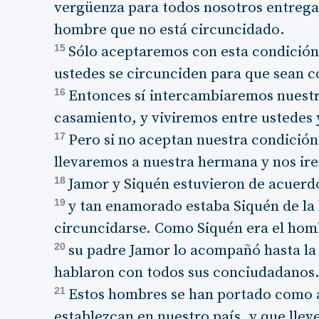
vergüenza para todos nosotros entrega
hombre que no está circuncidado.
15
Sólo aceptaremos con esta condición:
ustedes se circunciden para que sean 
16
Entonces sí intercambiaremos nuestra
casamiento, y viviremos entre ustedes
17
Pero si no aceptan nuestra condición
llevaremos a nuestra hermana y nos ir
18
Jamor y Siquén estuvieron de acuerd
19
y tan enamorado estaba Siquén de la
circuncidarse. Como Siquén era el homb
20
su padre Jamor lo acompañó hasta la e
hablaron con todos sus conciudadanos.
21
Estos hombres se han portado como 
establezcan en nuestro país, y que llev