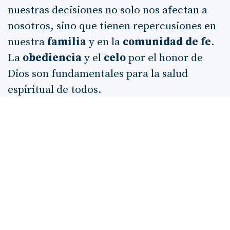
nuestras decisiones no solo nos afectan a
nosotros, sino que tienen repercusiones en
nuestra
familia
y en la
comunidad de fe
.
La
obediencia
y el
celo
por el honor de
Dios son fundamentales para la salud
espiritual de todos.
En conclusión, el relato de Baal-peor es un
llamado a la
reflexión
y a la
renovación
de
nuestro compromiso con Dios. Nos
recuerda que, aunque enfrentemos
desafíos
y
tentaciones
, siempre podemos
volver a la
fidelidad
y a la
obediencia
,
buscando vivir en armonía con el propósito
divino que Él tiene para nosotros. Que este