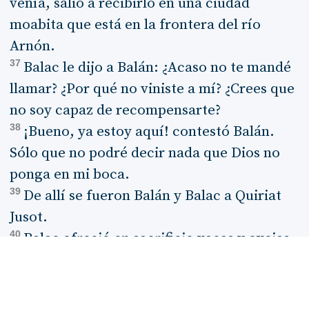
venía, salió a recibirlo en una ciudad
moabita que está en la frontera del río
Arnón.
37
Balac le dijo a Balán: ¿Acaso no te mandé
llamar? ¿Por qué no viniste a mí? ¿Crees que
no soy capaz de recompensarte?
38
¡Bueno, ya estoy aquí! contestó Balán.
Sólo que no podré decir nada que Dios no
ponga en mi boca.
39
De allí se fueron Balán y Balac a Quiriat
Jusot.
40
Balac ofreció en sacrificio vacas y ovejas,
y las compartió con Balán y los gobernantes
que estaban con él.