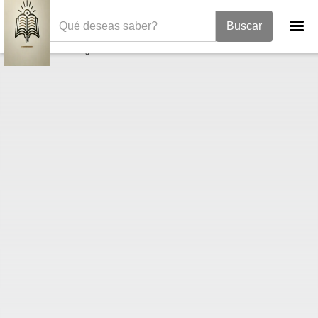
La Biblia
Evangelio de Mateo
Mateo 4