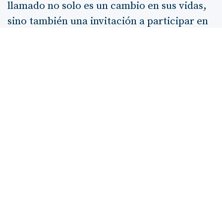
llamado no solo es un cambio en sus vidas,
sino también una invitación a participar en
la misión divina de atraer a otros hacia el
amor y la salvación de Dios. La respuesta
inmediata de los discípulos, dejando sus
redes y siguiendo a Jesús (Mateo 4:20), es
un ejemplo de fe y disposición que todos
estamos llamados a emular.
A medida que Jesús recorre Galilea,
enseñando en las sinagogas y sanando a los
enfermos (Mateo 4:23), se manifiesta el
poder del
reino de Dios
en acción. Su fama
se extiende, y las multitudes acuden a él en
busca de sanación y esperanza. Este