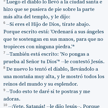
5
Luego el diablo lo llevó a la ciudad santa e
hizo que se pusiera de pie sobre la parte
más alta del templo, y le dijo:
6
--Si eres el Hijo de Dios, tírate abajo.
Porque escrito está: 'Ordenará a sus ángeles
que te sostengan en sus manos, para que no
tropieces con ninguna piedra.'*
7
--También está escrito: 'No pongas a
prueba al Señor tu Dios'* --le contestó Jesús.
8
De nuevo lo tentó el diablo, llevándolo a
una montaña muy alta, y le mostró todos los
reinos del mundo y su esplendor.
9
--Todo esto te daré si te postras y me
adoras.
10
--¡Vete, Satanás! --le dijo Jesús--. Porque