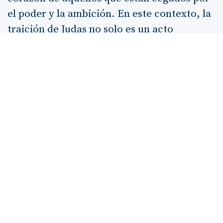
el poder y la ambición. En este contexto, la
traición de Judas no solo es un acto
personal, sino que se inserta en un sistema
que prioriza el control y la manipulación
sobre la compasión y la justicia. La historia
de Judas nos invita a reflexionar sobre
nuestras propias decisiones y las
implicaciones que tienen en nuestra vida y
en la vida de los demás.
En el versículo
Mateo 27:24-25
, Pilato
intenta lavarse las manos de la
responsabilidad, pero el pueblo, en su
clamor, asume la carga de la condena de
Jesús. Este acto de
lavarse las manos