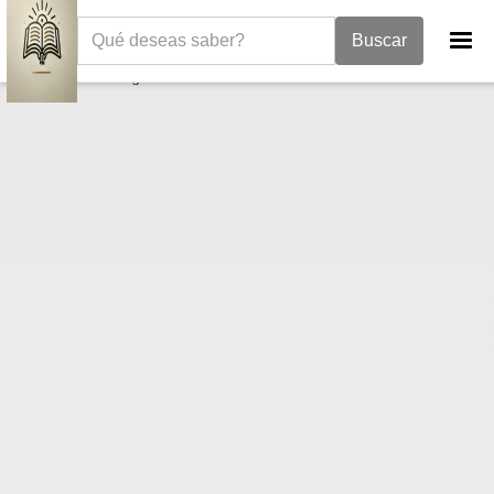
La Biblia
Evangelio de Mateo
Mateo 27