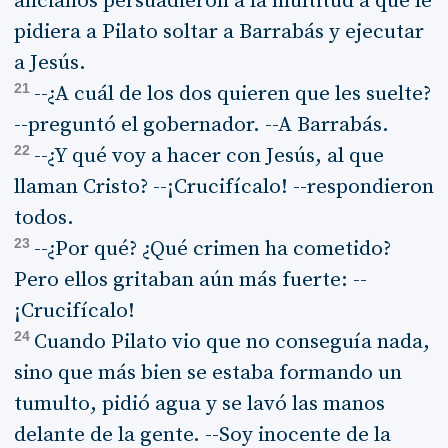
ancianos persuadieron a la multitud a que le
pidiera a Pilato soltar a Barrabás y ejecutar
a Jesús.
21
--¿A cuál de los dos quieren que les suelte?
--preguntó el gobernador. --A Barrabás.
22
--¿Y qué voy a hacer con Jesús, al que
llaman Cristo? --¡Crucifícalo! --respondieron
todos.
23
--¿Por qué? ¿Qué crimen ha cometido?
Pero ellos gritaban aún más fuerte: --
¡Crucifícalo!
24
Cuando Pilato vio que no conseguía nada,
sino que más bien se estaba formando un
tumulto, pidió agua y se lavó las manos
delante de la gente. --Soy inocente de la