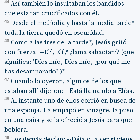
44
Así también lo insultaban los bandidos
que estaban crucificados con él.
45
Desde el mediodía y hasta la media tarde*
toda la tierra quedó en oscuridad.
46
Como a las tres de la tarde*, Jesús gritó
con fuerza: --Elí, Elí,* ¿lama sabactani? (que
significa: 'Dios mío, Dios mío, ¿por qué me
has desamparado?')*
47
Cuando lo oyeron, algunos de los que
estaban allí dijeron: --Está llamando a Elías.
48
Al instante uno de ellos corrió en busca de
una esponja. La empapó en vinagre, la puso
en una caña y se la ofreció a Jesús para que
bebiera.
49
Los demás decían: --Déjalo, a ver si viene