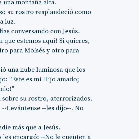
 a una montaña alta.
los; su rostro resplandeció como
a luz.
Elías conversando con Jesús.
en que estemos aquí! Si quieres,
otro para Moisés y otro para
ió una nube luminosa que los
ijo: "Éste es mi Hijo amado;
nlo!"
n sobre su rostro, aterrorizados.
 --Levántense --les dijo--. No
adie más que a Jesús.
 les encargó: --No le cuenten a