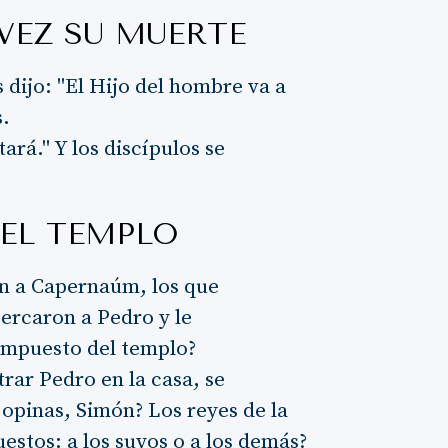
VEZ SU MUERTE
 dijo: "El Hijo del hombre va a
s.
ará." Y los discípulos se
DEL TEMPLO
on a Capernaúm, los que
ercaron a Pedro y le
 impuesto del templo?
trar Pedro en la casa, se
 opinas, Simón? Los reyes de la
uestos: a los suyos o a los demás?