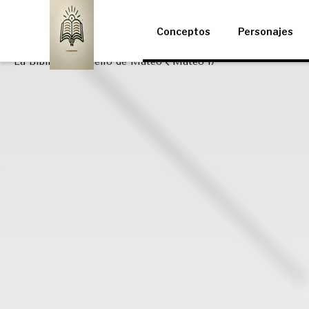
Conceptos
Personajes
La Biblia
Evangelio de Mateo
Mateo 17