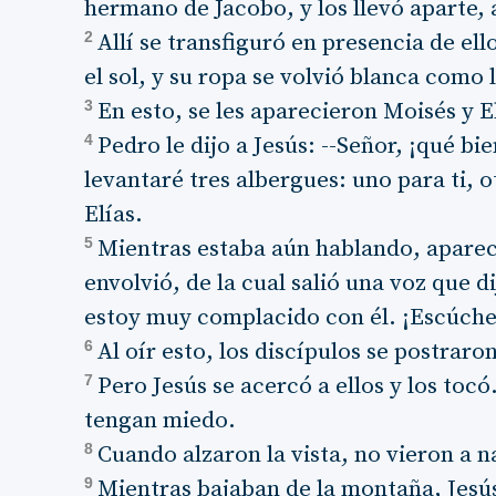
hermano de Jacobo, y los llevó aparte,
2
Allí se transfiguró en presencia de el
el sol, y su ropa se volvió blanca como l
3
En esto, se les aparecieron Moisés y 
4
Pedro le dijo a Jesús: --Señor, ¡qué bi
levantaré tres albergues: uno para ti, 
Elías.
5
Mientras estaba aún hablando, aparec
envolvió, de la cual salió una voz que d
estoy muy complacido con él. ¡Escúche
6
Al oír esto, los discípulos se postraro
7
Pero Jesús se acercó a ellos y los tocó.
tengan miedo.
8
Cuando alzaron la vista, no vieron a n
9
Mientras bajaban de la montaña, Jesús