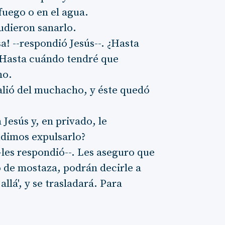
fuego o en el agua.
pudieron sanarlo.
a! --respondió Jesús--. ¿Hasta
¿Hasta cuándo tendré que
ho.
salió del muchacho, y éste quedó
 Jesús y, en privado, le
udimos expulsarlo?
-les respondió--. Les aseguro que
 de mostaza, podrán decirle a
llá', y se trasladará. Para