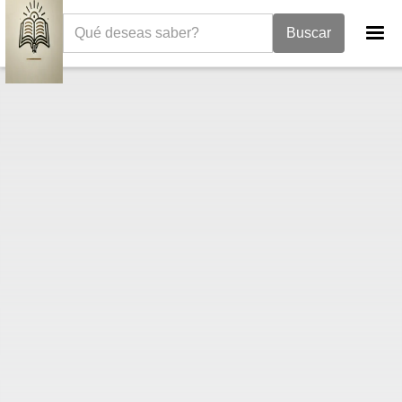
La Biblia
Deuteronomio
Deuteronomio 33