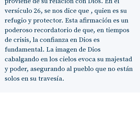
proviene de su relación con Dios. En el
versículo 26, se nos dice que , quien es su
refugio y protector. Esta afirmación es un
poderoso recordatorio de que, en tiempos
de crisis, la confianza en Dios es
fundamental. La imagen de Dios
cabalgando en los cielos evoca su majestad
y poder, asegurando al pueblo que no están
solos en su travesía.
Al concluir su bendición, Moisés invita a
Israel a vivir con y , recordándoles que son
un pueblo rescatado por el Señor (versículo
29). Esta identidad no solo les da valor, sino