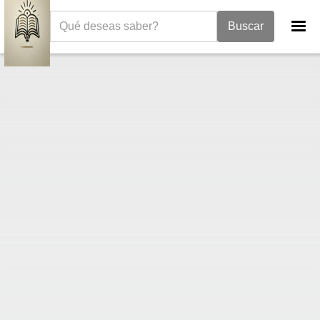
La Biblia
Deuteronomio
Deuteronomio 24