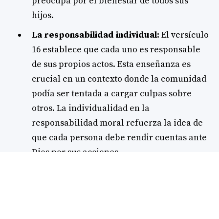
preocupa por el bienestar de todos sus
hijos.
La responsabilidad individual:
El versículo
16 establece que cada uno es responsable
de sus propios actos. Esta enseñanza es
crucial en un contexto donde la comunidad
podía ser tentada a cargar culpas sobre
otros. La individualidad en la
responsabilidad moral refuerza la idea de
que cada persona debe rendir cuentas ante
Dios por sus acciones.
Recuerdo de la liberación:
La repetición
del mandato de recordar la esclavitud en
Egipto (versículos 18 y 22) actúa como un
poderoso recordatorio de la identidad del