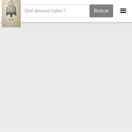
La Biblia
Deuteronomio
Deuteronomio 31