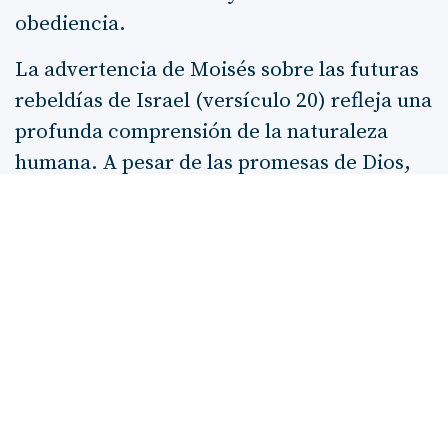
obediencia.
La advertencia de Moisés sobre las futuras
rebeldías de Israel (versículo 20) refleja una
profunda comprensión de la naturaleza
humana. A pesar de las promesas de Dios,
Moisés anticipa que el pueblo podría caer
en la tentación de adorar a otros dioses.
Este reconocimiento de la
fragilidad
humana
es un recordatorio para todos
nosotros de que la fidelidad a Dios requiere
un esfuerzo constante y una
vigilancia
espiritual
.
Finalmente, el cántico que Moisés recita