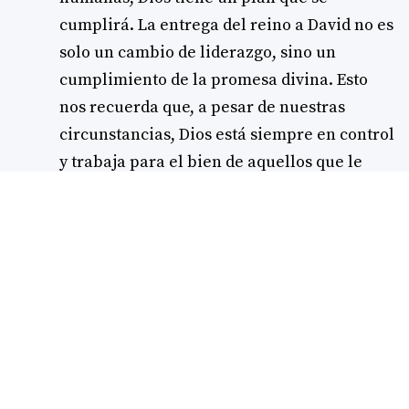
cumplirá. La entrega del reino a David no es
solo un cambio de liderazgo, sino un
cumplimiento de la promesa divina. Esto
nos recuerda que, a pesar de nuestras
circunstancias, Dios está siempre en control
y trabaja para el bien de aquellos que le
aman.
En conclusión, la muerte de Saúl es un
relato que invita a la reflexión sobre la
obediencia, la lealtad, la fragilidad
humana
y la
soberanía de Dios
. A través
de esta historia, somos llamados a
permanecer firmes en nuestra fe, a