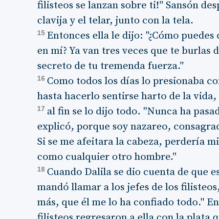
filisteos se lanzan sobre ti!" Sansón de
clavija y el telar, junto con la tela.
15
Entonces ella le dijo: "¿Cómo puedes
en mí? Ya van tres veces que te burlas 
secreto de tu tremenda fuerza."
16
Como todos los días lo presionaba co
hasta hacerlo sentirse harto de la vida,
17
al fin se lo dijo todo. "Nunca ha pas
explicó, porque soy nazareo, consagrad
Si se me afeitara la cabeza, perdería mi 
como cualquier otro hombre."
18
Cuando Dalila se dio cuenta de que es
mandó llamar a los jefes de los filisteos
más, que él me lo ha confiado todo." E
filisteos regresaron a ella con la plata 