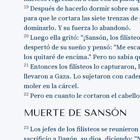
19
Después de hacerlo dormir sobre sus 
para que le cortara las siete trenzas d
dominarlo. Y su fuerza lo abandonó.
20
Luego ella gritó: "¡Sansón, los filiste
despertó de su sueño y pensó: "Me esca
los quitaré de encima." Pero no sabía 
21
Entonces los filisteos lo capturaron, 
llevaron a Gaza. Lo sujetaron con cade
moler en la cárcel.
22
Pero en cuanto le cortaron el cabell
MUERTE DE SANSÓN
23
Los jefes de los filisteos se reuniero
sacrificio a Dagón, su dios, diciendo: 