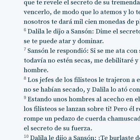
que te revele el secreto de su tremen
vencerlo, de modo que lo atemos y lo 
nosotros te dará mil cien monedas de pl
6
Dalila le dijo a Sansón: Dime el secr
se te puede atar y dominar.
7
Sansón le respondió: Si se me ata con
todavía no estén secas, me debilitaré 
hombre.
8
Los jefes de los filisteos le trajeron a
no se habían secado, y Dalila lo ató con
9
Estando unos hombres al acecho en el c
los filisteos se lanzan sobre ti! Pero é
rompe un pedazo de cuerda chamuscad
el secreto de su fuerza.
10
Dalila le dijo a Sansón: ¡Te burlaste 