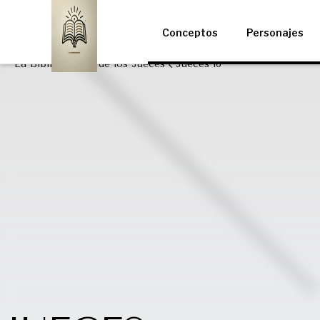
Conceptos
Personajes
La Biblia
Libro de los Jueces
Jueces 16