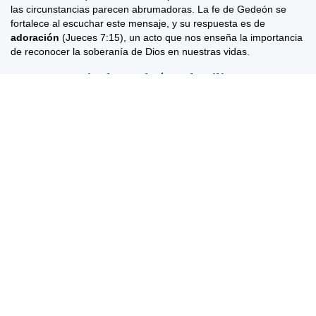
las circunstancias parecen abrumadoras. La fe de Gedeón se
fortalece al escuchar este mensaje, y su respuesta es de
adoración
(Jueces 7:15), un acto que nos enseña la importancia
de reconocer la soberanía de Dios en nuestras vidas.
La estrategia de Gedeón, al utilizar
trompetas y cántaros, es un ejemplo de
cómo Dios a menudo elige métodos que
parecen
insólitos
o
ridículos
para llevar a
cabo su voluntad. En
Jueces 7:20
, los hombres de Gedeón gritan: "¡Desenvainen sus espadas, por
el Señor y por Gedeón!" Este grito no solo es un llamado a la
batalla, sino también una declaración de fe. Nos recuerda que
nuestras luchas no son solo físicas, sino también espirituales, y
que debemos luchar con la
confianza
de que Dios está de
nuestro lado.