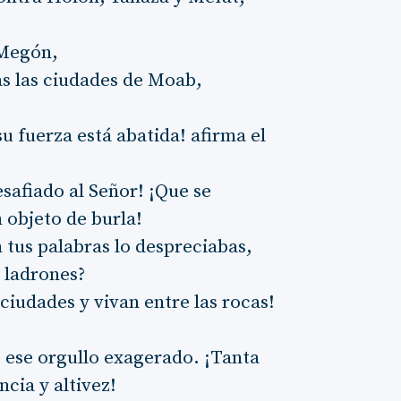
 Megón,
as las ciudades de Moab,
u fuerza está abatida! afirma el
afiado al Señor! ¡Que se
 objeto de burla!
n tus palabras lo despreciabas,
 ladrones?
iudades y vivan entre las rocas!
 ese orgullo exagerado. ¡Tanta
ncia y altivez!