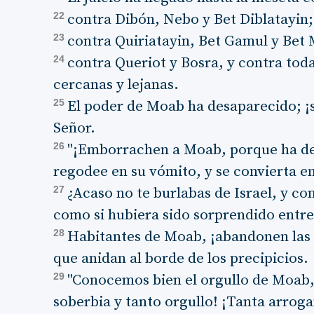
22
contra Dibón, Nebo y Bet Diblatayin;
23
contra Quiriatayin, Bet Gamul y Bet
24
contra Queriot y Bosra, y contra tod
cercanas y lejanas.
25
El poder de Moab ha desaparecido; ¡s
Señor.
26
"¡Emborrachen a Moab, porque ha des
regodee en su vómito, y se convierta en
27
¿Acaso no te burlabas de Israel, y co
como si hubiera sido sorprendido entre
28
Habitantes de Moab, ¡abandonen las c
que anidan al borde de los precipicios.
29
"Conocemos bien el orgullo de Moab,
soberbia y tanto orgullo! ¡Tanta arroga