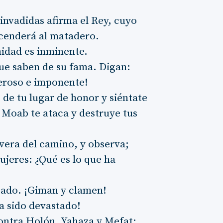
invadidas afirma el Rey, cuyo
cenderá al matadero.
midad es inminente.
que saben de su fama. Digan:
eroso e imponente!
 de tu lugar de honor y siéntate
e Moab te ataca y destruye tus
 vera del camino, y observa;
jeres: ¿Qué es lo que ha
zado. ¡Giman y clamen!
a sido devastado!
contra Holón, Yahaza y Mefat;