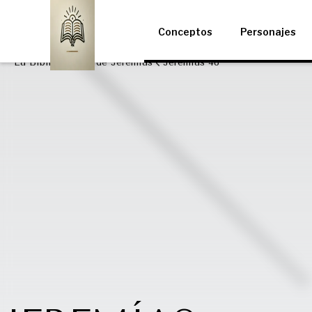
Conceptos
Personajes
La Biblia
Libro de Jeremías
Jeremías 48