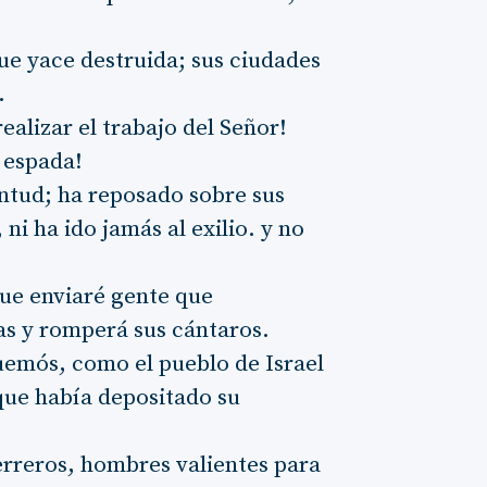
e yace destruida; sus ciudades
.
ealizar el trabajo del Señor!
u espada!
ntud; ha reposado sobre sus
ni ha ido jamás al exilio. y no
que enviaré gente que
jas y romperá sus cántaros.
emós, como el pueblo de Israel
 que había depositado su
erreros, hombres valientes para