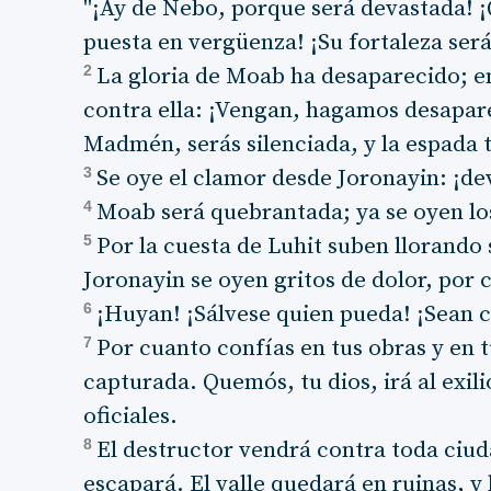
"¡Ay de Nebo, porque será devastada! ¡
puesta en vergüenza! ¡Su fortaleza será
2
La gloria de Moab ha desaparecido; 
contra ella: ¡Vengan, hagamos desapar
Madmén, serás silenciada, y la espada 
3
Se oye el clamor desde Joronayin: ¡de
4
Moab será quebrantada; ya se oyen lo
5
Por la cuesta de Luhit suben llorando 
Joronayin se oyen gritos de dolor, por 
6
¡Huyan! ¡Sálvese quien pueda! ¡Sean c
7
Por cuanto confías en tus obras y en t
capturada. Quemós, tu dios, irá al exili
oficiales.
8
El destructor vendrá contra toda ciuda
escapará. El valle quedará en ruinas, y