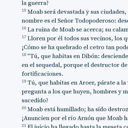
la guerra?
15
Moab será devastada y sus ciudades, 
nombre es el Señor Todopoderoso: des
16
La ruina de Moab se acerca; su cala
17
Lloren por él todos sus vecinos, los 
¡Cómo se ha quebrado el cetro tan pod
18
"Tú, que habitas en Dibón: desciende
en el sequedal, porque el destructor d
fortificaciones.
19
Tú, que habitas en Aroer, párate a la
pregunta a los que huyen, hombres y mu
sucedido?
20
Moab está humillado; ha sido destro
¡Anuncien por el río Arnón que Moab h
21
El juicio ha llegado hasta la meseta 