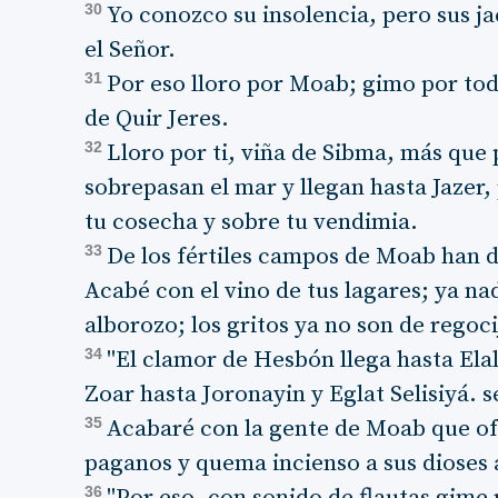
30
Yo conozco su insolencia, pero sus j
el Señor.
31
Por eso lloro por Moab; gimo por tod
de Quir Jeres.
32
Lloro por ti, viña de Sibma, más que 
sobrepasan el mar y llegan hasta Jazer,
tu cosecha y sobre tu vendimia.
33
De los fértiles campos de Moab han d
Acabé con el vino de tus lagares; ya nad
alborozo; los gritos ya no son de regoci
34
"El clamor de Hesbón llega hasta Elal
Zoar hasta Joronayin y Eglat Selisiyá. 
35
Acabaré con la gente de Moab que ofr
paganos y quema incienso a sus dioses 
36