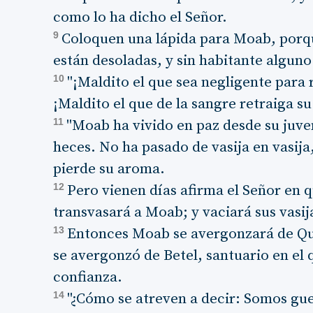
como lo ha dicho el Señor.
9
Coloquen una lápida para Moab, porqu
están desoladas, y sin habitante alguno
10
"¡Maldito el que sea negligente para r
¡Maldito el que de la sangre retraiga s
11
"Moab ha vivido en paz desde su juve
heces. No ha pasado de vasija en vasija, 
pierde su aroma.
12
Pero vienen días afirma el Señor en 
transvasará a Moab; y vaciará sus vasi
13
Entonces Moab se avergonzará de Qu
se avergonzó de Betel, santuario en el
confianza.
14
"¿Cómo se atreven a decir: Somos gu