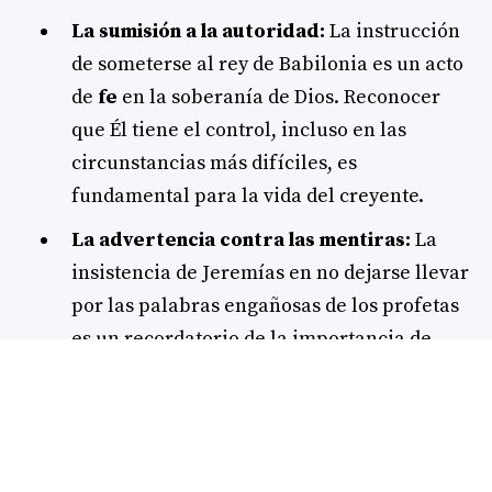
La sumisión a la autoridad:
La instrucción
de someterse al rey de Babilonia es un acto
de
fe
en la soberanía de Dios. Reconocer
que Él tiene el control, incluso en las
circunstancias más difíciles, es
fundamental para la vida del creyente.
La advertencia contra las mentiras:
La
insistencia de Jeremías en no dejarse llevar
por las palabras engañosas de los profetas
es un recordatorio de la importancia de
discernir la
verdad
en medio de las voces
que nos rodean.
La promesa de preservación:
Aquellos
que se someten al yugo de Babilonia