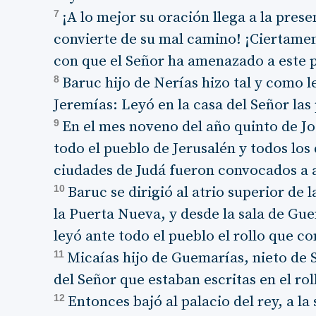
7
¡A lo mejor su oración llega a la pres
convierte de su mal camino! ¡Ciertamente
con que el Señor ha amenazado a este 
8
Baruc hijo de Nerías hizo tal y como 
Jeremías: Leyó en la casa del Señor las 
9
En el mes noveno del año quinto de Joa
todo el pueblo de Jerusalén y todos los
ciudades de Judá fueron convocados a 
10
Baruc se dirigió al atrio superior de l
la Puerta Nueva, y desde la sala de Gue
leyó ante todo el pueblo el rollo que c
11
Micaías hijo de Guemarías, nieto de 
del Señor que estaban escritas en el rol
12
Entonces bajó al palacio del rey, a la