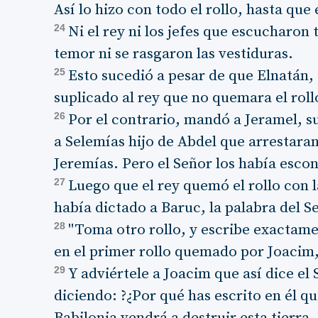
Así lo hizo con todo el rollo, hasta que
24
Ni el rey ni los jefes que escucharon
temor ni se rasgaron las vestiduras.
25
Esto sucedió a pesar de que Elnatán,
suplicado al rey que no quemara el rollo
26
Por el contrario, mandó a Jeramel, su 
a Selemías hijo de Abdel que arrestaran
Jeremías. Pero el Señor los había esco
27
Luego que el rey quemó el rollo con l
había dictado a Baruc, la palabra del S
28
"Toma otro rollo, y escribe exactame
en el primer rollo quemado por Joacim,
29
Y adviértele a Joacim que así dice el
diciendo: ?¿Por qué has escrito en él q