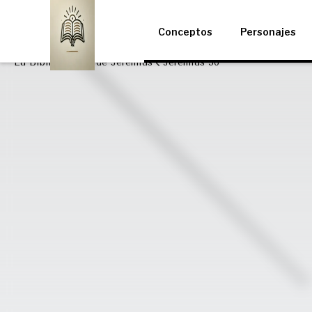
Conceptos
Personajes
La Biblia
Libro de Jeremías
Jeremías 36