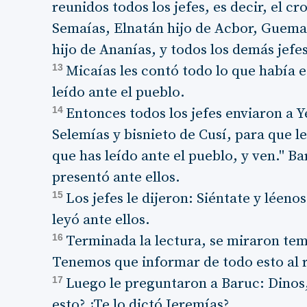
reunidos todos los jefes, es decir, el cr
Semaías, Elnatán hijo de Acbor, Guemar
hijo de Ananías, y todos los demás jefe
13
Micaías les contó todo lo que había 
leído ante el pueblo.
14
Entonces todos los jefes enviaron a Y
Selemías y bisnieto de Cusí, para que le
que has leído ante el pueblo, y ven." Ba
presentó ante ellos.
15
Los jefes le dijeron: Siéntate y léenos
leyó ante ellos.
16
Terminada la lectura, se miraron teme
Tenemos que informar de todo esto al 
17
Luego le preguntaron a Baruc: Dinos,
esto? ¿Te lo dictó Jeremías?