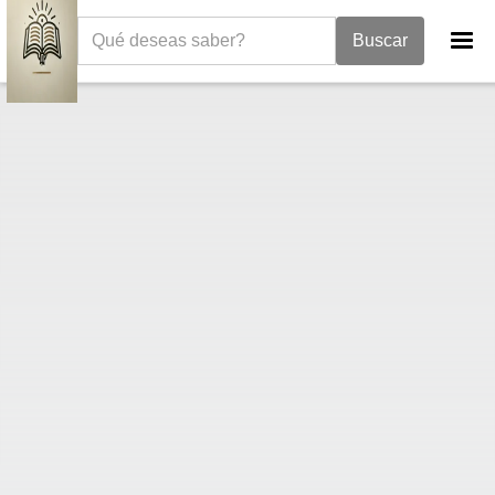
La Biblia
II Samuel
2 Samuel 12