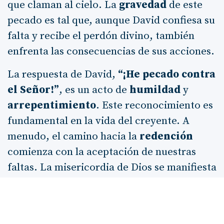
que claman al cielo. La
gravedad
de este
pecado es tal que, aunque David confiesa su
falta y recibe el perdón divino, también
enfrenta las consecuencias de sus acciones.
La respuesta de David,
“¡He pecado contra
el Señor!”
, es un acto de
humildad
y
arrepentimiento
. Este reconocimiento es
fundamental en la vida del creyente. A
menudo, el camino hacia la
redención
comienza con la aceptación de nuestras
faltas. La misericordia de Dios se manifiesta
cuando Natán le asegura que no morirá,
pero la justicia divina también exige que
David enfrente la
pérdida
de su hijo, un