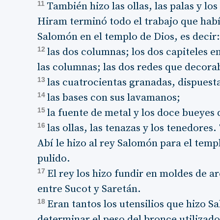
11
También hizo las ollas, las palas y lo
Hiram terminó todo el trabajo que hab
Salomón en el templo de Dios, es decir
12
las dos columnas; los dos capiteles 
las columnas; las dos redes que decorab
13
las cuatrocientas granadas, dispuesta
14
las bases con sus lavamanos;
15
la fuente de metal y los doce bueyes 
16
las ollas, las tenazas y los tenedores
Abí le hizo al rey Salomón para el tem
pulido.
17
El rey los hizo fundir en moldes de arc
entre Sucot y Saretán.
18
Eran tantos los utensilios que hizo S
determinar el peso del bronce utilizado