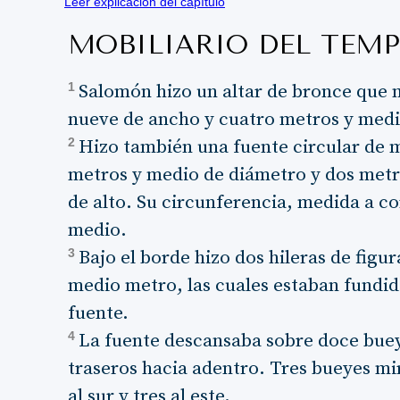
Leer explicación del capítulo
MOBILIARIO DEL TEM
1
Salomón hizo un altar de bronce que 
nueve de ancho y cuatro metros y medi
2
Hizo también una fuente circular de 
metros y medio de diámetro y dos metr
de alto. Su circunferencia, medida a co
medio.
3
Bajo el borde hizo dos hileras de figu
medio metro, las cuales estaban fundida
fuente.
4
La fuente descansaba sobre doce buey
traseros hacia adentro. Tres bueyes mira
al sur y tres al este.