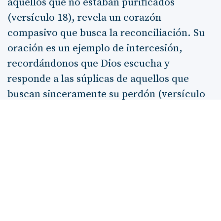
aquellos que no estaban purificados
(versículo 18), revela un corazón
compasivo que busca la reconciliación. Su
oración es un ejemplo de intercesión,
recordándonos que Dios escucha y
responde a las súplicas de aquellos que
buscan sinceramente su perdón (versículo
20).
La alegría que experimenta el pueblo
durante la celebración (versículo 21) es un
testimonio de la
restauración
que ocurre
cuando se regresa a Dios. La fiesta de los
Panes sin levadura no solo es un
recordatorio de la liberación de Egipto,