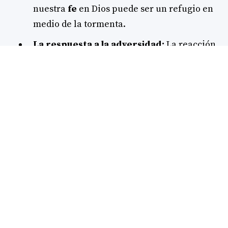
nuestra
fe
en Dios puede ser un refugio en
medio de la tormenta.
La respuesta a la adversidad:
La reacción
del pueblo al escuchar las palabras de
Ezequías es de
tranquilidad
. La fe
compartida puede transformar el miedo en
paz, lo que nos muestra el poder de la
esperanza
en Dios.
Además, el relato de la intervención divina
en
2 Crónicas 32:20-22
destaca cómo la
oración y la súplica de Ezequías y el profeta
Isaías llevaron a Dios a enviar un ángel que
destruyó al ejército asirio. Este acto de