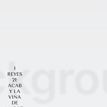
1
REYES
21:
ACAB
Y LA
VIÑA
DE