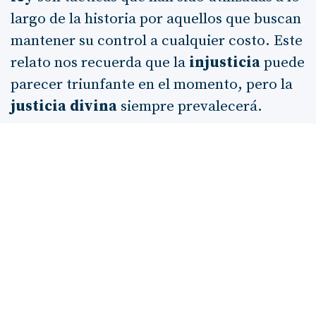
largo de la historia por aquellos que buscan
mantener su control a cualquier costo. Este
relato nos recuerda que la
injusticia
puede
parecer triunfante en el momento, pero la
justicia divina
siempre prevalecerá.
La intervención de Elías, el profeta, es
crucial. Su mensaje a Acab es un
recordatorio de que Dios no ignora las
injusticias. La advertencia de que Acab
enfrentará consecuencias por sus acciones
es un llamado a la
responsabilidad
y a la
rendición de cuentas
. La
humillación
de
Acab ante Dios es un acto de
reconocimiento de su pecado, lo que nos