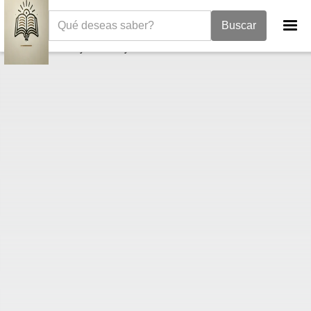
La Biblia
I Reyes
1 Reyes 21