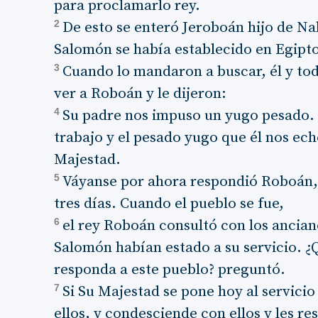
para proclamarlo rey.
2
De esto se enteró Jeroboán hijo de Nab
Salomón se había establecido en Egipto 
3
Cuando lo mandaron a buscar, él y tod
ver a Roboán y le dijeron:
4
Su padre nos impuso un yugo pesado. 
trabajo y el pesado yugo que él nos ec
Majestad.
5
Váyanse por ahora respondió Roboán,
tres días. Cuando el pueblo se fue,
6
el rey Roboán consultó con los ancian
Salomón habían estado a su servicio. ¿
responda a este pueblo? preguntó.
7
Si Su Majestad se pone hoy al servici
ellos, y condesciende con ellos y les re