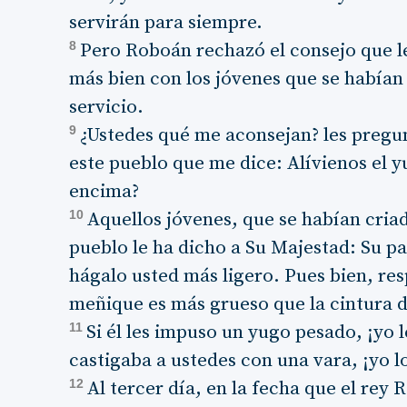
servirán para siempre.
8
Pero Roboán rechazó el consejo que le
más bien con los jóvenes que se habían 
servicio.
9
¿Ustedes qué me aconsejan? les pregu
este pueblo que me dice: Alívienos el 
encima?
10
Aquellos jóvenes, que se habían criad
pueblo le ha dicho a Su Majestad: Su 
hágalo usted más ligero. Pues bien, re
meñique es más grueso que la cintura d
11
Si él les impuso un yugo pesado, ¡yo l
castigaba a ustedes con una vara, ¡yo lo
12
Al tercer día, en la fecha que el rey