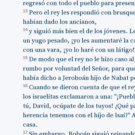
regresó con todo el pueblo para present
13
Pero el rey les respondió con brusqu
habían dado los ancianos,
14
y siguió más bien el de los jóvenes. L
un yugo pesado, ¡yo les aumentaré la ca
con una vara, ¡yo lo haré con un látigo!
15
De modo que el rey no le hizo caso a
rumbo por voluntad del Señor, para que 
había dicho a Jeroboán hijo de Nabat po
16
Cuando se dieron cuenta de que el re
los israelitas exclamaron a una: "¡Puebl
tú, David, ocúpate de los tuyos! ¿Qué 
herencia tenemos con el hijo de Isaí?" 
casa.
17
Sin embargo, Roboán siguió reinando 