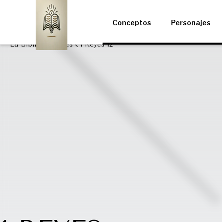
Conceptos
Personajes
La Biblia
I Reyes
1 Reyes 12