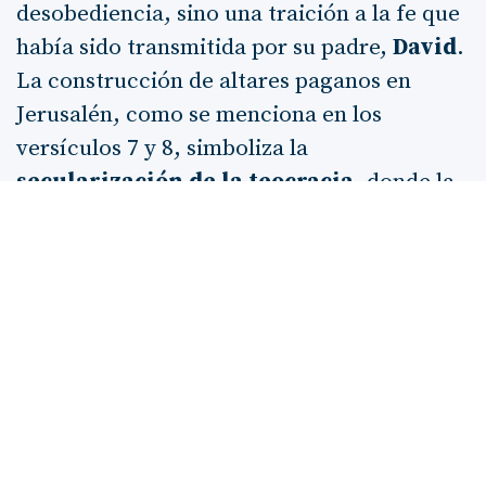
desobediencia, sino una traición a la fe que
había sido transmitida por su padre,
David
.
La construcción de altares paganos en
Jerusalén, como se menciona en los
versículos 7 y 8, simboliza la
secularización de la teocracia
, donde la
adoración a Dios es reemplazada por
prácticas religiosas ajenas. Este deterioro
espiritual se convierte en un reflejo de la
condición del pueblo de Israel, que, a través
de la historia, ha luchado con la tentación
de seguir a otros dioses.
En el versículo 9, el Señor se enoja con
Salomón, lo que nos recuerda que la