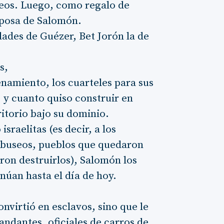
eos. Luego, como regalo de
esposa de Salomón.
ades de Guézer, Bet Jorón la de
s,
namiento, los cuarteles para sus
 y cuanto quiso construir en
ritorio bajo su dominio.
sraelitas (es decir, a los
jebuseos, pueblos que quedaron
eron destruirlos), Salomón los
inúan hasta el día de hoy.
onvirtió en esclavos, sino que le
ndantes, oficiales de carros de