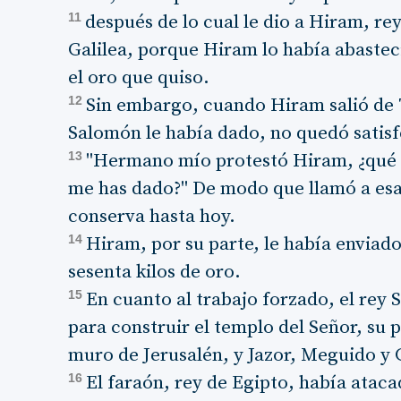
11
después de lo cual le dio a Hiram, re
Galilea, porque Hiram lo había abasteci
el oro que quiso.
12
Sin embargo, cuando Hiram salió de T
Salomón le había dado, no quedó satisf
13
"Hermano mío protestó Hiram, ¿qué c
me has dado?" De modo que llamó a es
conserva hasta hoy.
14
Hiram, por su parte, le había enviad
sesenta kilos de oro.
15
En cuanto al trabajo forzado, el rey
para construir el templo del Señor, su p
muro de Jerusalén, y Jazor, Meguido y 
16
El faraón, rey de Egipto, había atac