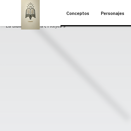
Conceptos
Personajes
La Biblia
I Reyes
1 Reyes 9