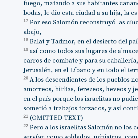
fuego, matando a sus habitantes canan
bodas, le dio esta ciudad a su hija, la 
17
Por eso Salomón reconstruyó las ciud
abajo,
18
Balat y Tadmor, en el desierto del paí
19
así como todos sus lugares de almace
carros de combate y para su caballería,
Jerusalén, en el Líbano y en todo el ter
20
A los descendientes de los pueblos no i
amorreos, hititas, ferezeos, heveos y 
en el país porque los israelitas no pudi
sometió a trabajos forzados, y así cont
21
(OMITTED TEXT)
22
Pero a los israelitas Salomón no los c
servían como soldados, ministros, coma