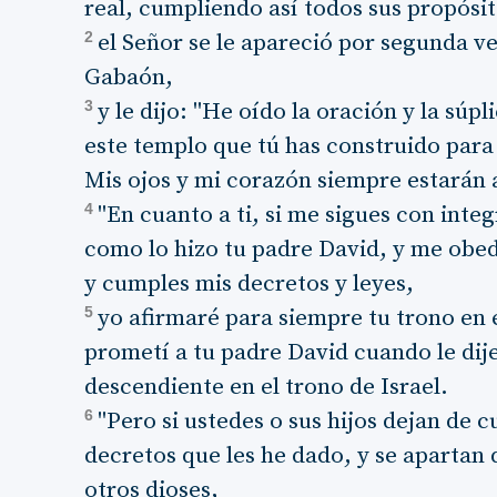
real, cumpliendo así todos sus propósit
2
el Señor se le apareció por segunda v
Gabaón,
3
y le dijo: "He oído la oración y la sú
este templo que tú has construido para
Mis ojos y mi corazón siempre estarán a
4
"En cuanto a ti, si me sigues con inte
como lo hizo tu padre David, y me obed
y cumples mis decretos y leyes,
5
yo afirmaré para siempre tu trono en e
prometí a tu padre David cuando le dije
descendiente en el trono de Israel.
6
"Pero si ustedes o sus hijos dejan de
decretos que les he dado, y se apartan 
otros dioses,