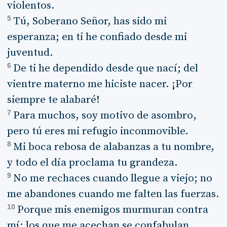
violentos.
5
Tú, Soberano Señor, has sido mi
esperanza; en ti he confiado desde mi
juventud.
6
De ti he dependido desde que nací; del
vientre materno me hiciste nacer. ¡Por
siempre te alabaré!
7
Para muchos, soy motivo de asombro,
pero tú eres mi refugio inconmovible.
8
Mi boca rebosa de alabanzas a tu nombre,
y todo el día proclama tu grandeza.
9
No me rechaces cuando llegue a viejo; no
me abandones cuando me falten las fuerzas.
10
Porque mis enemigos murmuran contra
mí; los que me acechan se confabulan.