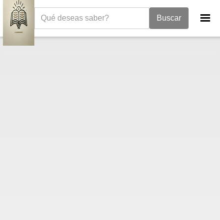
La Biblia
Libro de los Salmos
Salmos 71