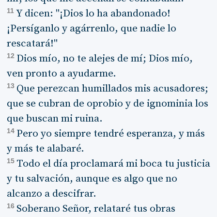
11
Y dicen: "¡Dios lo ha abandonado!
¡Persíganlo y agárrenlo, que nadie lo
rescatará!"
12
Dios mío, no te alejes de mí; Dios mío,
ven pronto a ayudarme.
13
Que perezcan humillados mis acusadores;
que se cubran de oprobio y de ignominia los
que buscan mi ruina.
14
Pero yo siempre tendré esperanza, y más
y más te alabaré.
15
Todo el día proclamará mi boca tu justicia
y tu salvación, aunque es algo que no
alcanzo a descifrar.
16
Soberano Señor, relataré tus obras