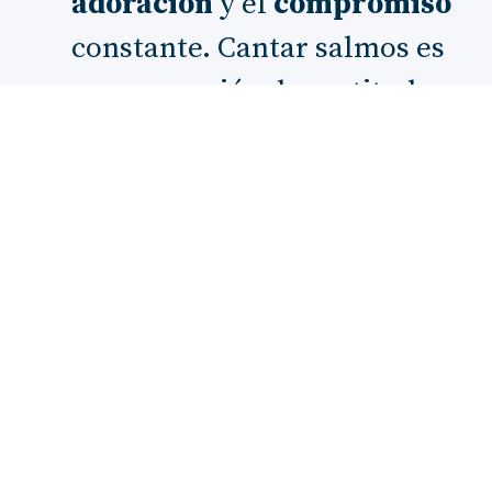
adoración
y el
compromiso
constante. Cantar salmos es
una expresión de gratitud y
reconocimiento de la bondad
de Dios, invitándonos a vivir
en un estado de alabanza
continua.
En conclusión, el Salmo 61 es un hermoso
recordatorio de que nuestra
confianza
en
Dios debe ser inquebrantable,
especialmente en tiempos de dificultad.
Nos invita a buscar refugio en Él, a