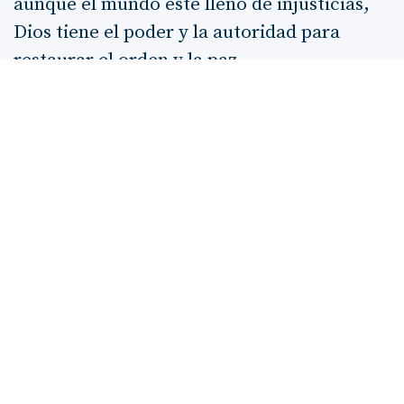
aunque el mundo esté lleno de injusticias,
Dios tiene el poder y la autoridad para
restaurar el orden y la paz.
En conclusión, el Salmo 9 es un canto que
nos anima a
alabar
a Dios por su
justicia
y
su
fidelidad
. Nos recuerda que, en medio
de la adversidad, podemos encontrar
refugio en Él y que su justicia, aunque a
veces parezca tardar, es segura. Este salmo
no solo es un testimonio de la relación del
pueblo con Dios, sino también una
invitación a vivir en la
esperanza
de su
intervención y su salvación.