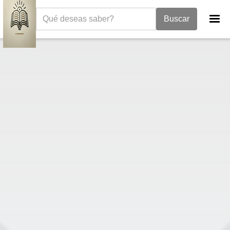
La Biblia
Libro de los Salmos
Salmos 9