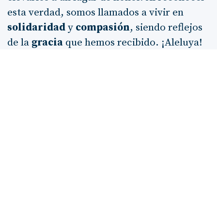
esta verdad, somos llamados a vivir en
solidaridad
y
compasión
, siendo reflejos
de la
gracia
que hemos recibido. ¡Aleluya!
¡Alabado sea el Señor!
ANTERIOR
SIGUIENTE
Prosperidad del que teme a
Las maravillas del Exodo
Jehová