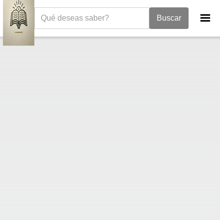
La Biblia
Levítico
Levítico 14