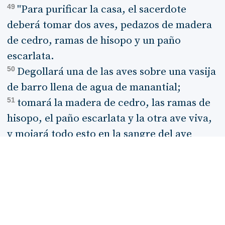
49
"Para purificar la casa, el sacerdote
deberá tomar dos aves, pedazos de madera
de cedro, ramas de hisopo y un paño
escarlata.
50
Degollará una de las aves sobre una vasija
de barro llena de agua de manantial;
51
tomará la madera de cedro, las ramas de
hisopo, el paño escarlata y la otra ave viva,
y mojará todo esto en la sangre del ave
degollada y en el agua de manantial.
52
Luego rociará la casa siete veces, y así la
purificará con la sangre del ave, con el agua
de manantial y con el ave viva, la madera de
cedro, las ramas de hisopo y el paño