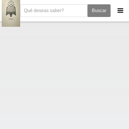
La Biblia
Libro de Job
Job 5