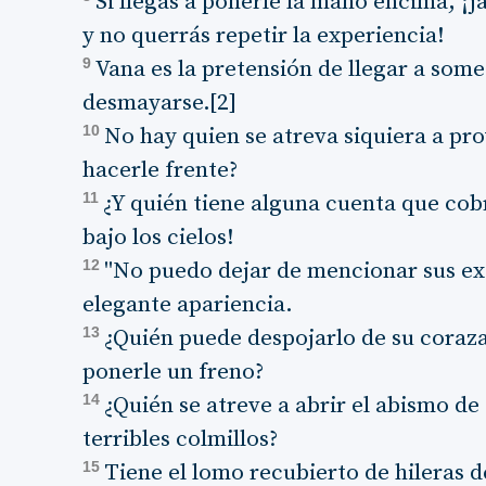
Si llegas a ponerle la mano encima, ¡j
y no querrás repetir la experiencia!
9
Vana es la pretensión de llegar a some
desmayarse.[2]
10
No hay quien se atreva siquiera a pro
hacerle frente?
11
¿Y quién tiene alguna cuenta que co
bajo los cielos!
12
"No puedo dejar de mencionar sus ex
elegante apariencia.
13
¿Quién puede despojarlo de su coraza
ponerle un freno?
14
¿Quién se atreve a abrir el abismo de
terribles colmillos?
15
Tiene el lomo recubierto de hileras d