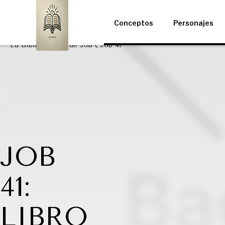
Conceptos
Personajes
La Biblia
Libro de Job
Job 41
JOB
41:
LIBRO