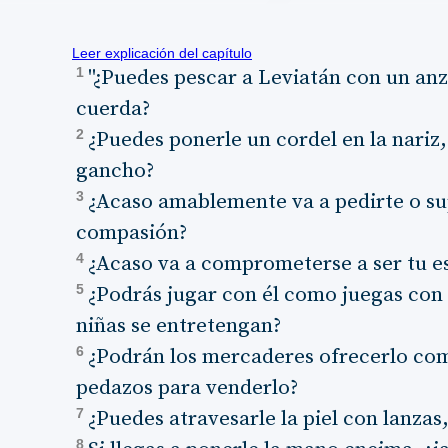
Leer explicación del capítulo
1
"¿Puedes pescar a Leviatán con un anz
cuerda?
2
¿Puedes ponerle un cordel en la nariz,
gancho?
3
¿Acaso amablemente va a pedirte o sup
compasión?
4
¿Acaso va a comprometerse a ser tu es
5
¿Podrás jugar con él como juegas con l
niñas se entretengan?
6
¿Podrán los mercaderes ofrecerlo com
pedazos para venderlo?
7
¿Puedes atravesarle la piel con lanzas
8