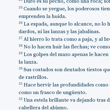
Duro es su pecho, como una roca; sól
25
Cuando se yergue, los poderosos tie
emprenden la huida.
26
La espada, aunque lo alcance, no lo h
dardos, ni las lanzas y las jabalinas.
27
Al hierro lo trata como a paja, y al
28
No lo hacen huir las flechas; ve como
29
Los golpes del mazo apenas le hacen c
la lanza.
30
Sus costados son dentados tiestos qu
de rastrillos.
31
Hace hervir las profundidades como 
como un frasco de ungüento.
32
Una estela brillante va dejando tras de
cabellera del abismo.