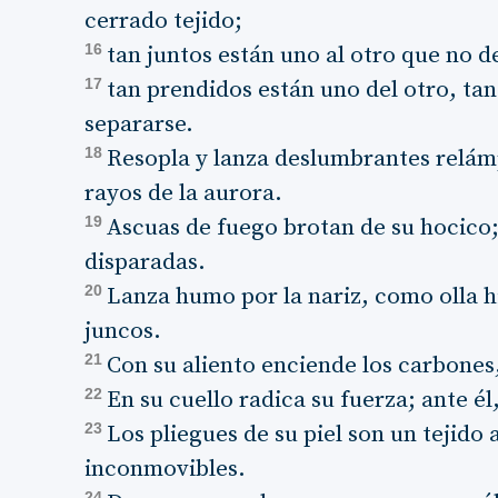
cerrado tejido;
16
tan juntos están uno al otro que no de
17
tan prendidos están uno del otro, ta
separarse.
18
Resopla y lanza deslumbrantes relámp
rayos de la aurora.
19
Ascuas de fuego brotan de su hocico;
disparadas.
20
Lanza humo por la nariz, como olla h
juncos.
21
Con su aliento enciende los carbones,
22
En su cuello radica su fuerza; ante é
23
Los pliegues de su piel son un tejido 
inconmovibles.
24