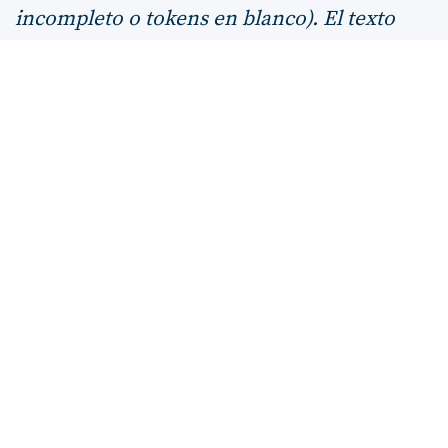
incompleto o tokens en blanco). El texto
bíblico del capítulo permanece disponible
arriba. Revisión editorial pendiente.
ANTERIOR
SIGUIENTE
Los filisteos devuelven el arca
Israel pide rey