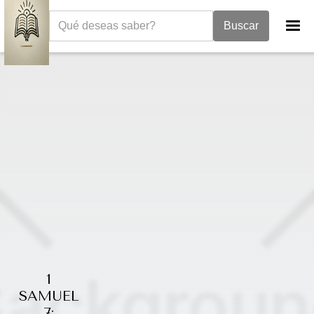
La Biblia
I Samuel
1 Samuel 7
1
SAMUEL
7: