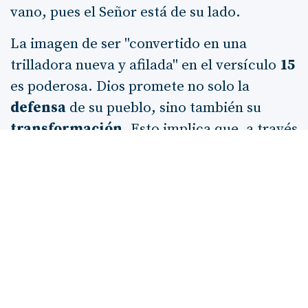
vano, pues el Señor está de su lado.
La imagen de ser "convertido en una
trilladora nueva y afilada" en el versículo
15
es poderosa. Dios promete no solo la
defensa
de su pueblo, sino también su
transformación
. Esto implica que, a través
de su intervención, Israel será capaz de
superar obstáculos que antes parecían
insuperables. La metáfora de la trilladora
sugiere una capacidad de
acción
y
victoria
que proviene de la fuerza divina.
Finalmente, en los versículos
17
y
18
, Dios
promete saciar la sed de los pobres y