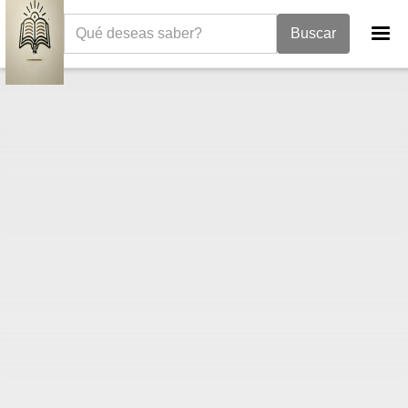
La Biblia
Libro de Isaías
Isaías 41