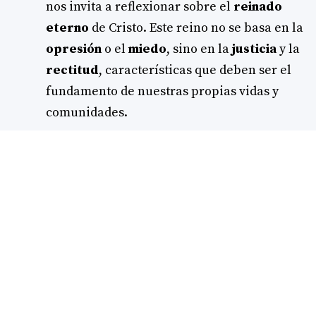
nos invita a reflexionar sobre el
reinado
eterno
de Cristo. Este reino no se basa en la
opresión
o el
miedo
, sino en la
justicia
y la
rectitud
, características que deben ser el
fundamento de nuestras propias vidas y
comunidades.
En contraste, los versículos que siguen
revelan la
ira de Jehová
contra un pueblo
que se ha desviado de su camino. Esta
advertencia es un llamado a la
reflexión
y a
la
reconciliación
. A pesar de la severidad
del juicio, el mensaje de esperanza del
versículo 6 nos recuerda que, incluso en
medio de la disciplina, Dios nunca deja de