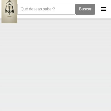
La Biblia
Libro de Isaías
Isaías 9