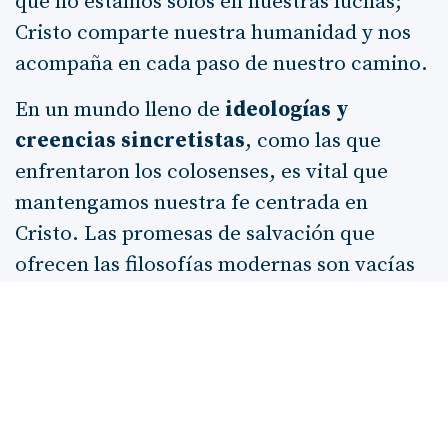
que no estamos solos en nuestras luchas;
Cristo comparte nuestra humanidad y nos
acompaña en cada paso de nuestro camino.
En un mundo lleno de
ideologías y
creencias sincretistas
, como las que
enfrentaron los colosenses, es vital que
mantengamos nuestra fe centrada en
Cristo. Las promesas de salvación que
ofrecen las filosofías modernas son vacías
en comparación con la plenitud que
encontramos en Él. Al igual que los
colosenses, estamos llamados a
rechazar
las enseñanzas humanas
que nos desvían
de la verdad del Evangelio.