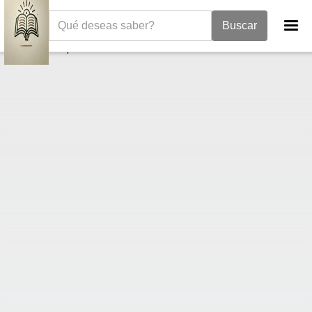
La Biblia
Epístola a los hebreos
Hebreos 2