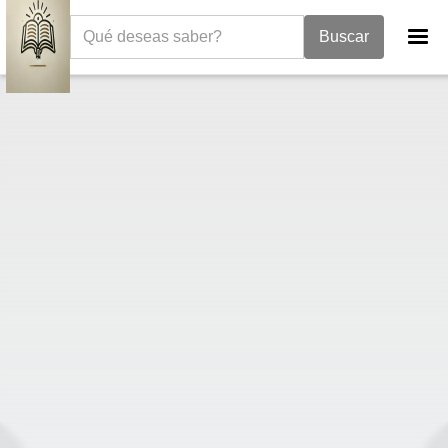
La Biblia
Libro de Esdras
Esdras 7