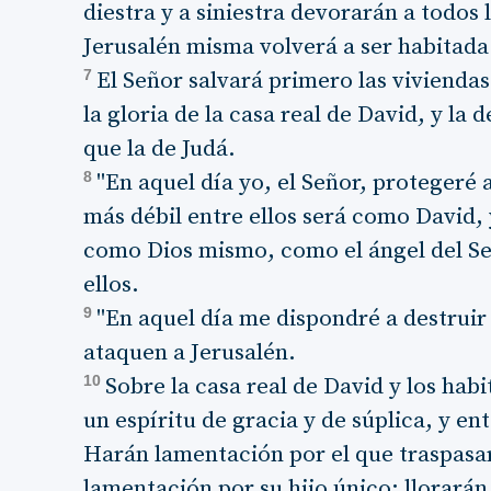
diestra y a siniestra devorarán a todos
Jerusalén misma volverá a ser habitada
7
El Señor salvará primero las vivienda
la gloria de la casa real de David, y la 
que la de Judá.
8
"En aquel día yo, el Señor, protegeré a
más débil entre ellos será como David, 
como Dios mismo, como el ángel del Se
ellos.
9
"En aquel día me dispondré a destruir
ataquen a Jerusalén.
10
Sobre la casa real de David y los hab
un espíritu de gracia y de súplica, y e
Harán lamentación por el que traspas
lamentación por su hijo único; llorar