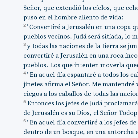
Señor, que extendió los cielos, que echó
puso en el hombre aliento de vida:
2
"Convertiré a Jerusalén en una copa q
pueblos vecinos. Judá será sitiada, lo 
3
y todas las naciones de la tierra se ju
convertiré a Jerusalén en una roca inc
pueblos. Los que intenten moverla qu
4
"En aquel día espantaré a todos los ca
jinetes afirma el Señor. Me mantendré v
ciegos a los caballos de todas las nacio
5
Entonces los jefes de Judá proclamará
de Jerusalén es su Dios, el Señor Todo
6
"En aquel día convertiré a los jefes d
dentro de un bosque, en una antorcha e