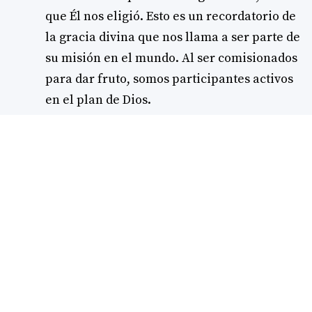
que Él nos eligió. Esto es un recordatorio de
la gracia divina que nos llama a ser parte de
su misión en el mundo. Al ser comisionados
para dar fruto, somos participantes activos
en el plan de Dios.
El rechazo del mundo:
En la segunda parte
del pasaje, Jesús anticipa el rechazo que sus
seguidores enfrentarán (v. 18-25). Este
rechazo es una consecuencia de nuestra
identificación con Él. Sin embargo, nos
consuela al recordarnos que Él también fue
aborrecido antes que nosotros. Este
sufrimiento compartido nos une más a
Cristo y nos fortalece en nuestra fe.