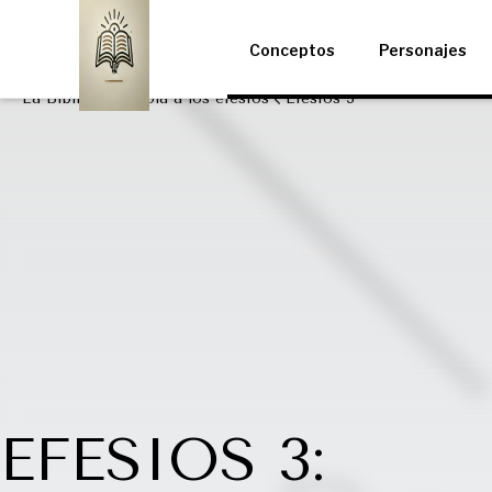
Conceptos
Personajes
La Biblia
Epístola a los efesios
Efesios 3
EFESIOS 3: