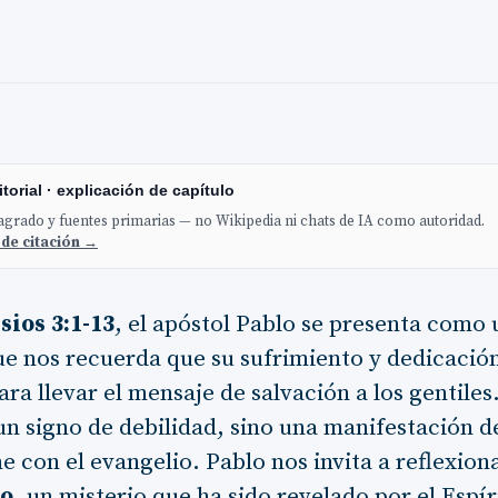
torial · explicación de capítulo
sagrado y fuentes primarias — no Wikipedia ni chats de IA como autoridad.
 de citación →
sios 3:1-13
, el apóstol Pablo se presenta como
que nos recuerda que su sufrimiento y dedicació
ra llevar el mensaje de salvación a los gentiles
un signo de debilidad, sino una manifestación d
e con el evangelio. Pablo nos invita a reflexion
to
, un misterio que ha sido revelado por el Espír