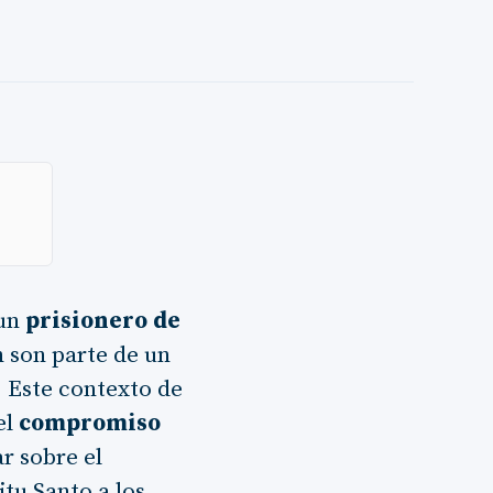
 un
prisionero de
n son parte de un
. Este contexto de
el
compromiso
ar sobre el
itu Santo a los