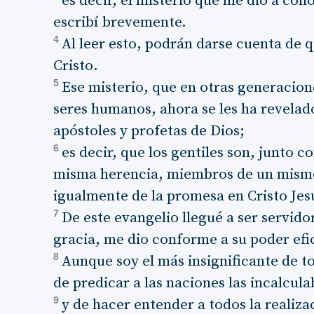
es decir, el misterio que me dio a con
escribí brevemente.
4
Al leer esto, podrán darse cuenta de 
Cristo.
5
Ese misterio, que en otras generacione
seres humanos, ahora se les ha revelado
apóstoles y profetas de Dios;
6
es decir, que los gentiles son, junto co
misma herencia, miembros de un mismo
igualmente de la promesa en Cristo Jes
7
De este evangelio llegué a ser servid
gracia, me dio conforme a su poder efi
8
Aunque soy el más insignificante de to
de predicar a las naciones las incalcula
9
y de hacer entender a todos la realizac