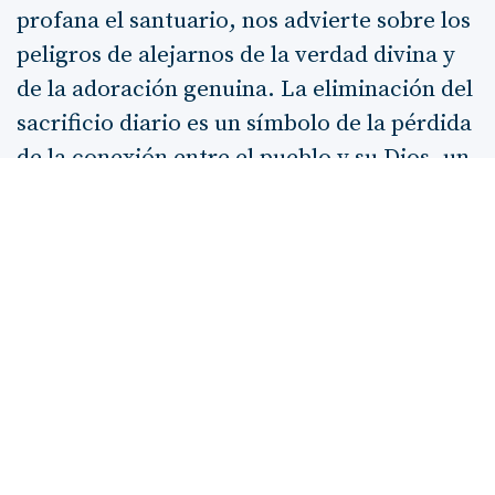
profana el santuario, nos advierte sobre los
peligros de alejarnos de la verdad divina y
de la adoración genuina. La eliminación del
sacrificio diario es un símbolo de la pérdida
de la conexión entre el pueblo y su Dios, un
llamado a la comunidad de fe para que
permanezca vigilante y fiel.
La pregunta de los santos sobre la duración
de esta visión y la respuesta de que durará
dos mil trescientos días
nos recuerda
que, aunque el sufrimiento y la desolación
puedan parecer interminables, hay un
tiempo establecido por Dios para la
purificación
y la restauración. La promesa