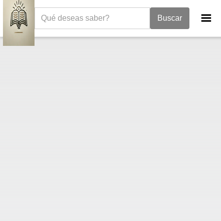
La Biblia
Libro de Nehemías
Nehemías 2