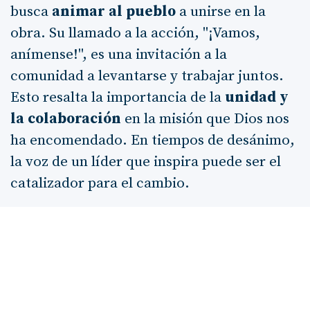
busca
animar al pueblo
a unirse en la
obra. Su llamado a la acción, "¡Vamos,
anímense!", es una invitación a la
comunidad a levantarse y trabajar juntos.
Esto resalta la importancia de la
unidad y
la colaboración
en la misión que Dios nos
ha encomendado. En tiempos de desánimo,
la voz de un líder que inspira puede ser el
catalizador para el cambio.
Sin embargo, no todo es fácil. La oposición
de Sambalat, Tobías y Guesén representa
las
fuerzas del desánimo
y la burla que a
menudo enfrentamos cuando nos
proponemos hacer el bien. La respuesta de