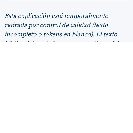
Esta explicación está temporalmente
retirada por control de calidad (texto
incompleto o tokens en blanco). El texto
bíblico del capítulo permanece disponible
arriba. Revisión editorial pendiente.
ANTERIOR
SIGUIENTE
La misericordia de Jehová
Volver a Libro de Joel