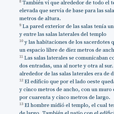
8
También vi que alrededor de todo el 
elevada que servía de base para las sala
metros de altura.
9
La pared exterior de las salas tenía u
y entre las salas laterales del templo
10
y las habitaciones de los sacerdotes
un espacio libre de diez metros de anc
11
Las salas laterales se comunicaban co
dos entradas, una al norte y otra al sur
alrededor de las salas laterales era de
12
El edificio que por el lado oeste que
y cinco metros de ancho, con un muro 
por cuarenta y cinco metros de largo.
13
El hombre midió el templo, el cual t
de largo. También el patio con el edif