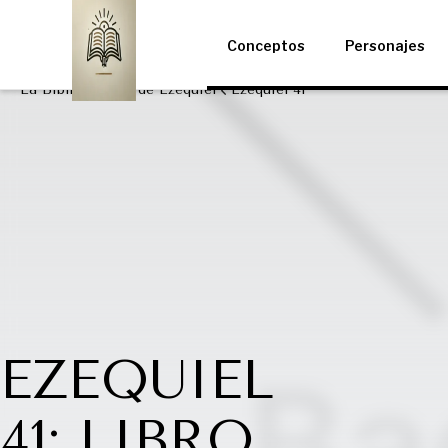
Conceptos
Personajes
La Biblia
Libro de Ezequiel
Ezequiel 41
EZEQUIEL
41: LIBRO