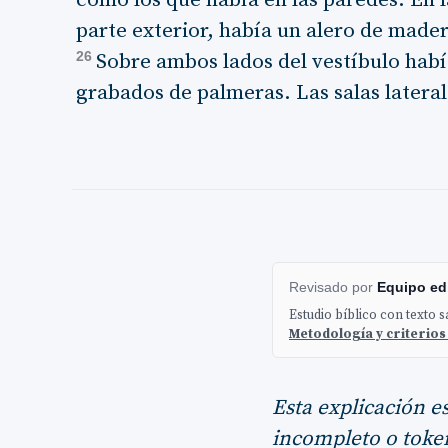
como los que había en las paredes. En l
parte exterior, había un alero de made
26
Sobre ambos lados del vestíbulo habí
grabados de palmeras. Las salas latera
Revisado por
Equipo edi
Estudio bíblico con texto 
Metodología y criterios
Esta explicación e
incompleto o token