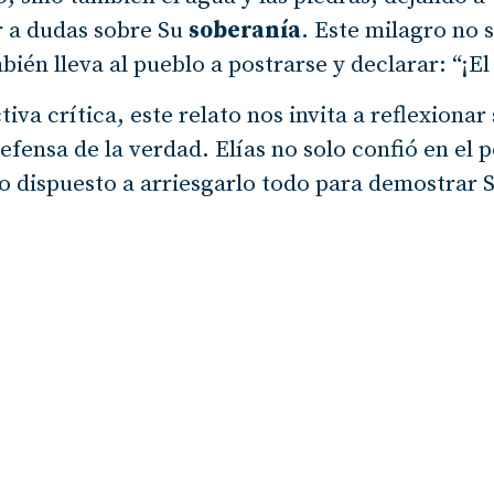
r a dudas sobre Su
soberanía
. Este milagro no s
bién lleva al pueblo a postrarse y declarar: “¡El
va crítica, este relato nos invita a reflexionar
efensa de la verdad. Elías no solo confió en el 
o dispuesto a arriesgarlo todo para demostrar 
dad a menudo es relativizada o ignorada, esta 
ntes, no por nuestra propia fuerza, sino por la 
u verdad es defendida con sinceridad.
 evento no se limita a la demostración pública d
unto de inflexión en la historia de Israel, re
 espiritualmente desviada puede ser llevada de 
s
mediante actos de fe y obediencia. En palabra
 no es algo que poseemos, sino algo que hacemos”