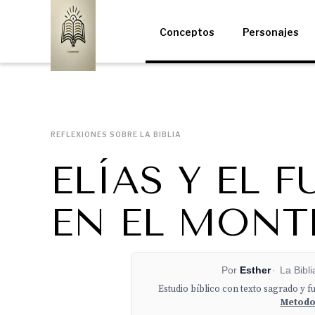
Conceptos
Personajes
REFLEXIONES SOBRE LA BIBLIA
ELÍAS Y EL 
EN EL MONT
Por
Esther
·
La Bibl
Estudio bíblico con texto sagrado y f
Metodol