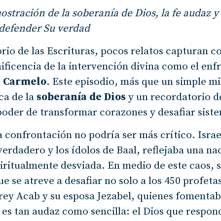
tración de la soberanía de Dios, la fe audaz y
defender Su verdad
orio de las Escrituras, pocos relatos capturan c
ificencia de la intervención divina como el en
e Carmelo
. Este episodio, más que un simple mi
ca de la
soberanía de Dios
y un recordatorio d
 poder de transformar corazones y desafiar sist
a confrontación no podría ser más crítico. Israel
verdadero y los ídolos de Baal, reflejaba una 
iritualmente desviada. En medio de este caos, 
ue se atreve a desafiar no solo a los 450 profeta
ey Acab y su esposa Jezabel, quienes fomentaba
 es tan audaz como sencilla: el Dios que respon