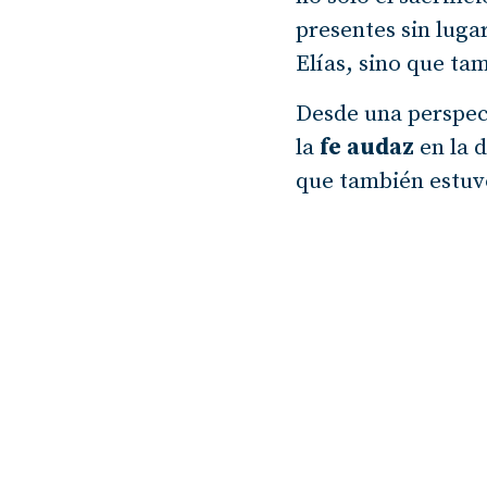
presentes sin luga
Elías, sino que tam
Desde una perspecti
la
fe audaz
en la d
que también estuv
mundo donde la ver
desafía a ser valie
se revela cuando S
El impacto de este
También marca un p
incluso una nación
soberanía de Dio
Bonhoeffer, “la fe