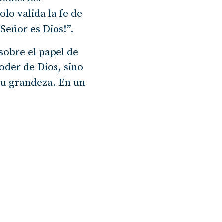
olo valida la fe de
 Señor es Dios!”.
 sobre el papel de
poder de Dios, sino
Su grandeza. En un
historia nos
certeza de que Dios
el poder divino.
cordándonos que
vuelta a la
s de Dietrich
, y Elías, en el