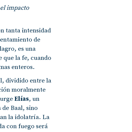
 el impacto
on tanta intensidad
frentamiento de
lagro, es una
e que la fe, cuando
emas enteros.
, dividido entre la
nación moralmente
surge
Elías
, un
s de Baal, sino
n la idolatría. La
da con fuego será