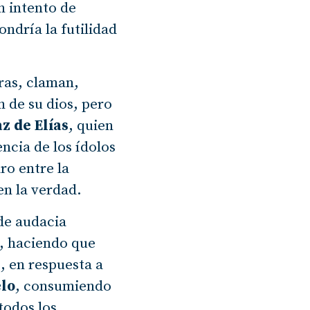
n intento de
ndría la futilidad
ras, claman,
n de su dios, pero
z de Elías
, quien
ncia de los ídolos
ro entre la
en la verdad.
 de audacia
a, haciendo que
, en respuesta a
elo
, consumiendo
 todos los