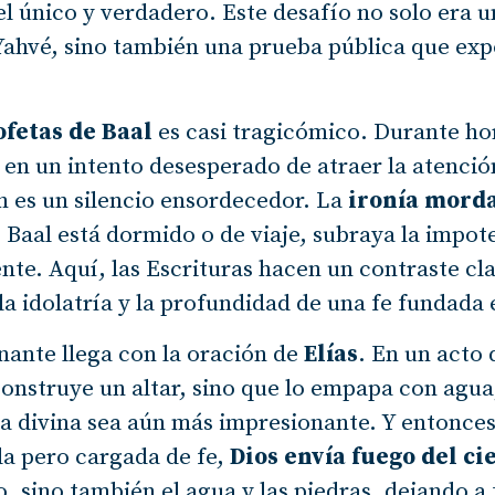
 único y verdadero. Este desafío no solo era u
 Yahvé, sino también una prueba pública que expo
ofetas de Baal
es casi tragicómico. Durante ho
 en un intento desesperado de atraer la atenció
n es un silencio ensordecedor. La
ironía morda
z Baal está dormido o de viaje, subraya la impote
ente. Aquí, las Escrituras hacen un contraste cla
 la idolatría y la profundidad de una fe fundada 
ante llega con la oración de
Elías
. En un acto
construye un altar, sino que lo empapa con agu
a divina sea aún más impresionante. Y entonces
la pero cargada de fe,
Dios envía fuego del ci
io, sino también el agua y las piedras, dejando a